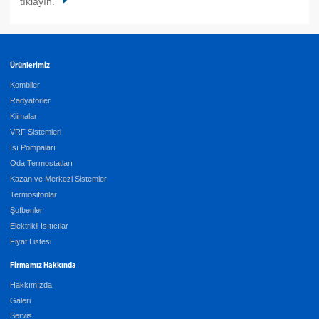
tıklayın.
Ürünlerimiz
Kombiler
Radyatörler
Klimalar
VRF Sistemleri
Isı Pompaları
Oda Termostatları
Kazan ve Merkezi Sistemler
Termosifonlar
Şofbenler
Elektrikli Isıtıcılar
Fiyat Listesi
Firmamız Hakkında
Hakkımızda
Galeri
Servis