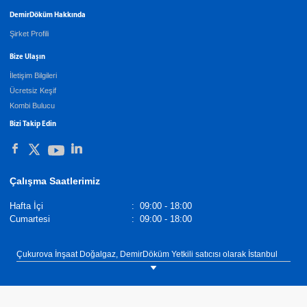
DemirDöküm Hakkında
Şirket Profili
Bize Ulaşın
İletişim Bilgileri
Ücretsiz Keşif
Kombi Bulucu
Bizi Takip Edin
Çalışma Saatlerimiz
Hafta İçi
:
09:00 - 18:00
Cumartesi
:
09:00 - 18:00
Çukurova İnşaat Doğalgaz, DemirDöküm Yetkili satıcısı olarak İstanbul
ilinin Şişli ilçesinde müşterilerimize ısıtma, sıcak su ve soğutma
ihtiyaçlarına yönelik çözümler sunmaktadır. Isıtma, sıcak su ve soğutma
ihtiyaçlarınız için ekonomik, verimli ve uzun yıllar güvenle
kullanabileceğiniz kombi, klima, şofben, termosifon, merkezi sistem