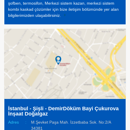
şofben, termosifon, Merkezi sistem kazan, merkezi sistem
kombi kaskad çözümler için bize iletişim bölümünde yer alan
bilgilerimizden ulaşabilirsiniz.
İstanbul - Şişli - DemirDöküm Bayi Çukurova
İnşaat Doğalgaz
Adres
:
M.Şevket Paşa Mah. İzzetbaba Sok. No:2/A
34381