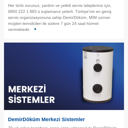
Her türlü sorunuz, yardım ve yetkili servis talepleriniz için,
0850 222 1 883 ü tuşlamanız yeterli. Türkiye'nin en geniş
servis organizasyonuna sahip DemirDöküm, MİM uzman
müşteri temsilcileri ile sizlere 7 gün 24 saat hizmet
vermektedir.
DemirDöküm Merkezi Sistemler
70 yılı aşkın tecrübesi, geniş ürün yelpazesiyle DemirDöküm