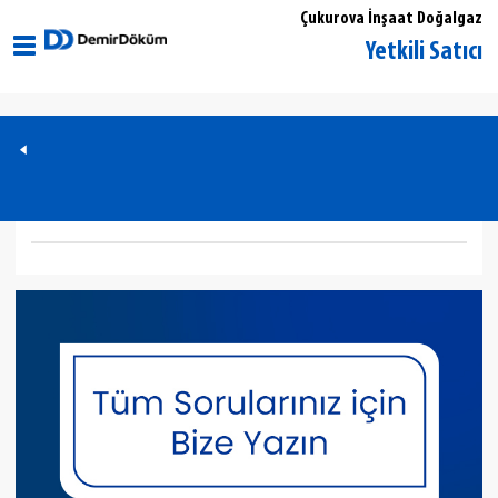
Çukurova İnşaat Doğalgaz
İstanbul Şişli DemirDöküm Yetkili Satıcı