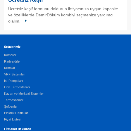
Ücretsiz Keşif
Ücretsiz keşif formunu doldurun ihtiyacınıza uygun kapasite
ve özelliklerde DemirDöküm kombiyi seçmenize yardımcı
olalım.
Ürünlerimiz
Kombiler
Radyatörler
Klimalar
VRF Sistemleri
Isı Pompaları
Oda Termostatları
Kazan ve Merkezi Sistemler
Termosifonlar
Şofbenler
Elektrikli Isıtıcılar
Fiyat Listesi
Firmamız Hakkında